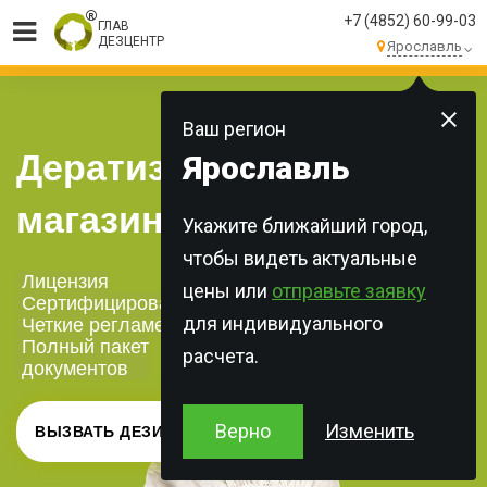
+7 (4852) 60-99-03
ГЛАВ
ДЕЗЦЕНТР
Ярославль
МЫ ВЫПОЛНЯЕМ
БОЛЕЕ 250 ЗАКАЗОВ
КАЖДЫЙ ДЕНЬ!
Ваш регион
Дератизация
Ярославль
магазинов
Укажите ближайший город,
чтобы видеть актуальные
Лицензия
цены или
отправьте заявку
Сертифицированная химия
для индивидуального
Четкие регламенты
Полный пакет
расчета.
документов
Верно
Изменить
ВЫЗВАТЬ ДЕЗИНФЕКТОРА