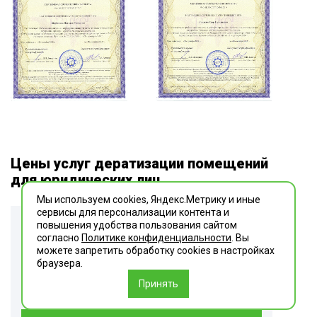
Цены услуг дератизации помещений
для юридических лиц
Мы используем cookies, Яндекс.Метрику и иные
сервисы для персонализации контента и
повышения удобства пользования сайтом
до 100 м²
согласно
Политике конфиденциальности
. Вы
можете запретить обработку сookies в настройках
браузера.
Дератизация (уничтожение грызунов)
Принять
9 380 ₽