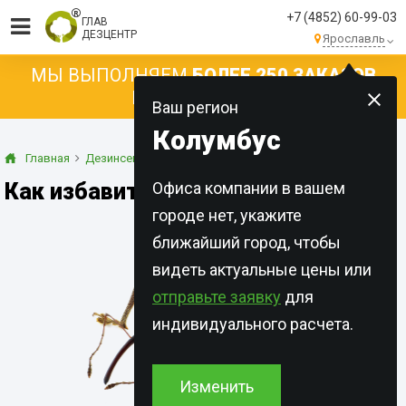
+7 (4852) 60-99-03
ГЛАВ
ДЕЗЦЕНТР
Ярославль
МЫ ВЫПОЛНЯЕМ
БОЛЕЕ 250 ЗАКАЗОВ
КАЖДЫЙ ДЕНЬ!
Ваш регион
Колумбус
Главная
Дезинсекция
Долгоносик
Как избавиться от долгоносиков
Офиса компании в вашем
городе нет, укажите
ближайший город, чтобы
видеть актуальные цены или
отправьте заявку
для
индивидуального расчета.
Изменить