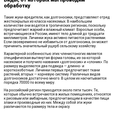
обработку
Такие жуки-вредители, как долгоносики, представляют отряд
жесткокрылых из класса насекомых. В наибольшем
количестве они водятся в тропических регионах, поскольку
предпочитают жаркий и влажный климат. Взрослые особи,
встречающиеся в России, имеют тело длиной до тридцати
миллиметров. Личинки жука активно питаются растениями.
Если своевременно не избавиться от долгоносика, он может
причинить значительный ущерб сельскому хозяйству.
Характерной особенностью этих членистоногих является
специфическая вытянутая форма головы, из-за которой
насекомое и получило названия «долгоносик» и «слоник». По
размеру выделяются два подвида — длинно- и
короткохоботные. Личинки первых предпочитают ткани
растений, вторых — корневую систему. Различных видов
долгоносиков достаточно много. В целом их насчитывается
порядка 70000 по всему миру.
На российский регион приходится около пяти тысяч. Те,
которые обычно встречаются в жилых помещениях, относятся
к рисовым или амбарным, предпочитающим в качестве пищи
злаки и производные из них. Между собой эти жуки
различаются по размеру тела и окрасу.